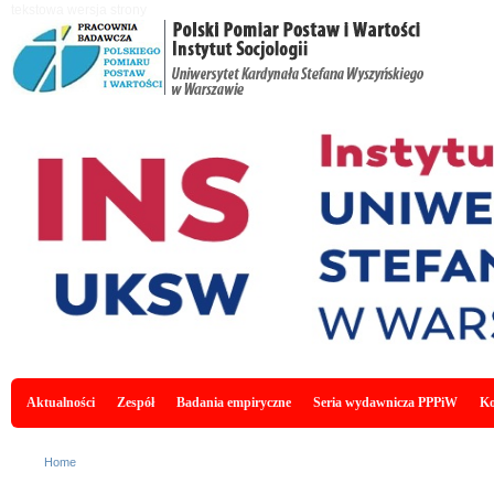
Skip to main content
tekstowa wersja strony
Main menu
Aktualności
Zespół
Badania empiryczne
Seria wydawnicza PPPiW
Ko
You are here
Home