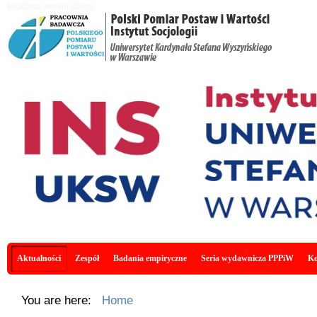
Skip to main content
tekstowa wersja strony
Main menu
Aktualności
Zespół
Badania empiryczne
Seria wydawnicza PPPiW
Ko
You are here:
Home