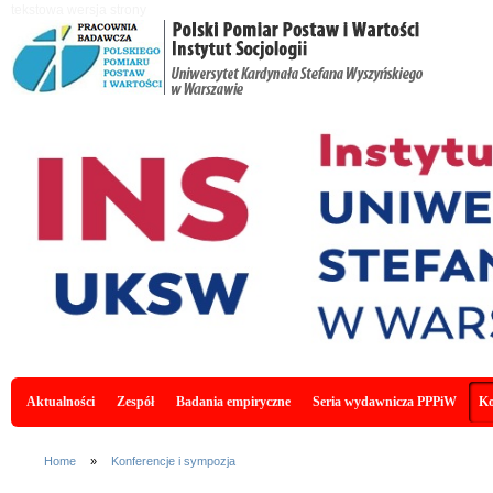
Skip to main content
tekstowa wersja strony
Main menu
Aktualności
Zespół
Badania empiryczne
Seria wydawnicza PPPiW
Ko
You are here
Home
»
Konferencje i sympozja