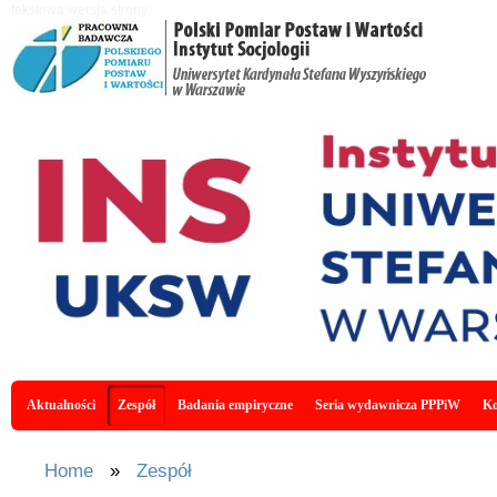
Skip to main content
tekstowa wersja strony
Main menu
Aktualności
Zespół
Badania empiryczne
Seria wydawnicza PPPiW
Ko
You are here
Home
»
Zespół