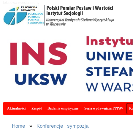
Skip to main content
tekstowa wersja strony
Main menu
Aktualności
Zespół
Badania empiryczne
Seria wydawnicza PPPiW
Ko
You are here
Home
»
Konferencje i sympozja