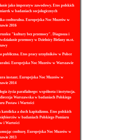
anie jako imperatyw zawodowy. Etos polskich
gniarek w badaniach socjologicznych
ka coolturalna. Europejska Noc Muzeów w
zawie 2016
runku "kultury bez przemocy". Diagnoza i
iwdziałanie przemocy w Dzielnicy Bielany m.st.
zawy
a publiczna. Etos pracy urzędników w Polsce
uralni. Europejska Noc Muzeów w Warszawie
ura instant. Europejska Noc Muzeów w
zawie 2014
logia życia parafialnego: wspólnota i instytucja.
diecezja Warszawska w badaniach Polskiego
ru Postaw i Wartości
 katolicka a duch kapitalizmu. Etos polskich
siębiorców w badaniach Polskiego Pomiaru
w i Wartości
umując coolturę. Europejska Noc Muzeów w
zawie 2013