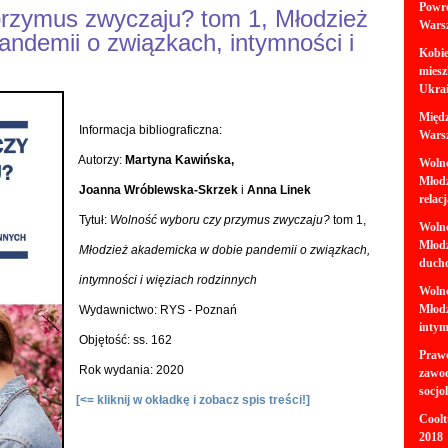
Powró
rzymus zwyczaju? tom 1, Młodzież
Warsz
ndemii o związkach, intymności i
Kobie
miesz
Ukrai
Międz
Informacja bibliograficzna:
Warsz
Autorzy:
Martyna Kawińska,
Wolno
Młodz
Joanna Wróblewska-Skrzek
i
Anna Linek
relac
Tytuł:
Wolność wyboru czy przymus zwyczaju?
tom 1,
Wolno
Młodz
Młodzież akademicka w dobie pandemii o związkach,
ducho
intymności i więziach rodzinnych
Wolno
Młodz
Wydawnictwo: RYS - Poznań
intym
Objętość: ss. 162
Prawo
Rok wydania: 2020
zawo
socjo
[<= kliknij w okładkę i zobacz spis treści!]
Coolt
2018