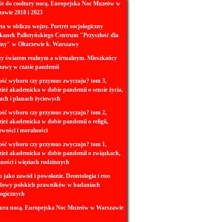
t do cooltury nocą. Europejska Noc Muzeów w
awie 2018 i 2023
ta w obliczu wojny. Portret socjologiczny
kanek Pallotyńskiego Centrum "Przyszłość dla
ny" w Ołtarzewie k. Warszawy
y światem realnym a wirtualnym. Mieszkańcy
awy w czasie pandemii
ść wyboru czy przymus zwyczaju? tom 3,
ież akademicka w dobie pandemii o sensie życia,
jach i planach życiowych
ść wyboru czy przymus zwyczaju? tom 2,
ież akademicka w dobie pandemii o religii,
wości i moralności
ść wyboru czy przymus zwyczaju? tom 1,
ież akademicka w dobie pandemii o związkach,
ności i więziach rodzinnych
 jako zawód i powołanie. Deontologia i etos
dowy polskich prawników w badaniach
logicznych
ura nocą. Europejska Noc Muzeów w Warszawie