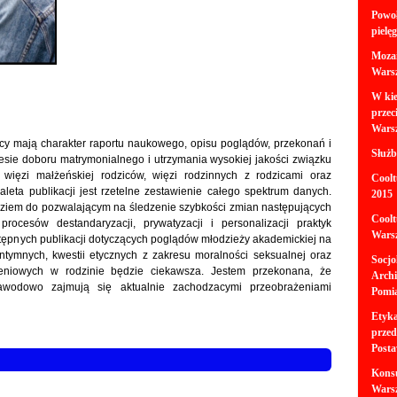
Powoł
pielę
Mozai
Wars
W kie
przec
Wars
y mają charakter raportu naukowego, opisu poglądów, przekonań i
Służb
esie doboru matrymonialnego i utrzymania wysokiej jakości związku
więzi małżeńskiej rodziców, więzi rodzinnych z rodzicami oraz
Coolt
leta publikacji jest rzetelne zestawienie całego spektrum danych.
2015
ziem do pozwalającym na śledzenie szybkości zmian następujących
Coolt
ocesów destandaryzacji, prywatyzacji i personalizacji praktyk
Wars
 dostępnych publikacji dotyczących poglądów młodzieży akademickiej na
intymnych, kwestii etycznych z zakresu moralności seksualnej oraz
Socjo
eniowych w rodzinie będzie ciekawsza. Jestem przekonana, że
Archi
 zawodowo zajmują się aktualnie zachodzacymi przeobrażeniami
Pomia
Etyka
przed
Posta
Kons
Wars