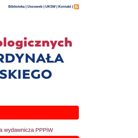
Biblioteka |
Usosweb |
UKSW |
Kontakt |
ia wydawnicza PPPiW