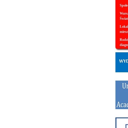
Społe
Warsz
Świat
Lokal
miesz
Rodzi
diagn