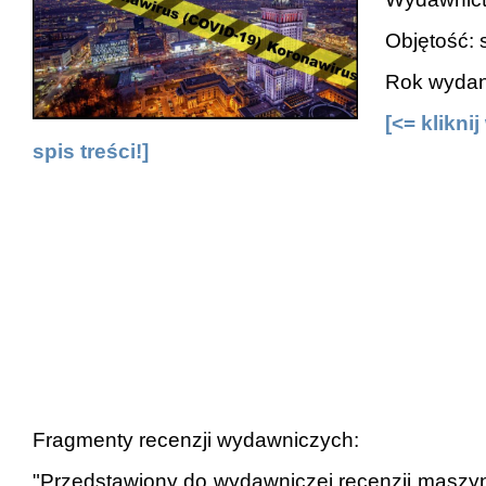
Objętość: s
Rok wydani
[<= klikni
spis treści!]
Fragmenty recenzji wydawniczych:
"Przedstawiony do wydawniczej recenzji maszyn