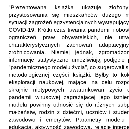
"Prezentowana książka ukazuje złożo
przystosowania się mieszkańców dużego m
sytuacji zagrożeń egzystencjalnych występując
COVID-19. Krótki czas trwania pandemii i obos
ograniczeń praw obywatelskich, nie utrw
charakterystycznych zachowań adaptacyjn
zróżnicowania. Niemiej jednak, zgromadz
informacje statystyczne umożliwiają podjęcie
"pandemicznego modelu życia", co sugerowali s
metodologicznej części książki. Byłby to ko
eksploracji naukowej, mającej na celu rozp
skrajnie nietypowych uwarunkowań życia 
pandemii wirusowej zagrażajacej jego istnie
modelu powinny odnosić się do różnych subpo
małżeństw, rodzin z dziećmi, uczniów i stud
zawodowo i emerytów. Parametry modelu t
edukacja, aktywność zawodowa, relacje interpe