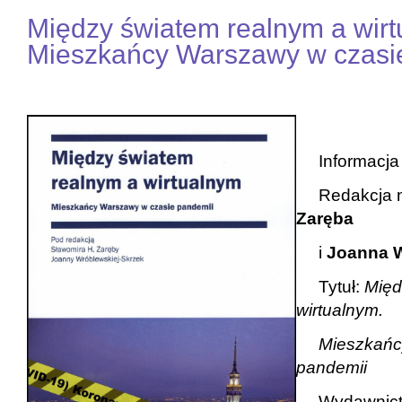
Między światem realnym a wirt
Mieszkańcy Warszawy w czasi
Informacja b
Redakcja 
Zaręba
i
Joanna W
Tytuł:
Międ
wirtualnym.
Mieszkańcy
pandemii
Wydawnict