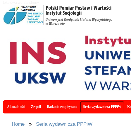
Skip to main content
tekstowa wersja strony
Main menu
Aktualności
Zespół
Badania empiryczne
Seria wydawnicza PPPiW
Ko
You are here
Home
»
Seria wydawnicza PPPiW