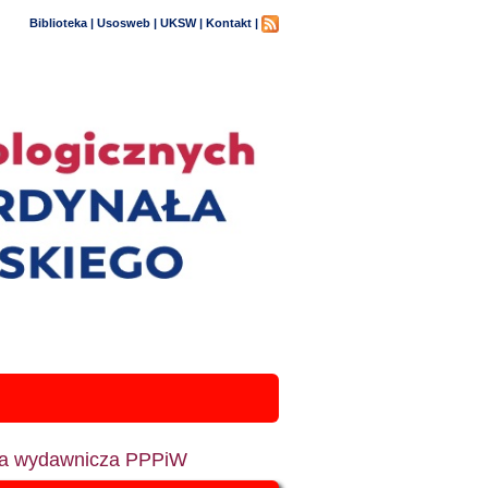
Biblioteka |
Usosweb |
UKSW |
Kontakt |
ia wydawnicza PPPiW