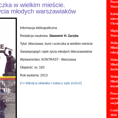
Powró
czka w wielkim mieście.
Warsz
życia młodych warszawiaków
Kobie
miesz
Ukrai
Informacja bibliograficzna:
Międz
Warsz
Redakcja naukowa:
Sławomir H. Zaręba
Wolno
Tytuł:
Warszawa: bunt i ucieczka w wielkim mieście.
Młodz
Światopogląd i style życia młodych Warszawiaków
relac
Wydawnictwo: KONTRAST - Warszawa
Wolno
Młodz
Objętość: ss. 183
ducho
Rok wydania: 2013
Wolno
Młodz
[<= kliknij w okładkę i zobacz spis treści!]
intym
Prawo
zawo
socjo
Coolt
2018