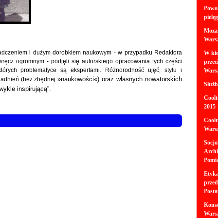
Powoł
pielę
Mozai
Wars
oświadczeniem i dużym dorobkiem naukowym - w przypadku Redaktora
W kie
wręcz ogromnym - podjęli się autorskiego opracowania tych części
przec
tórych problematyce są ekspertami. Różnorodność ujęć, stylu i
Wars
»
naukowości
«
) oraz własnych nowatorskich
agadnień (bez zbędnej
Służb
wykle inspirującą”.
Coolt
2015
Coolt
Wars
Socjo
Archi
Pomia
Etyka
przed
Posta
Kons
Wars