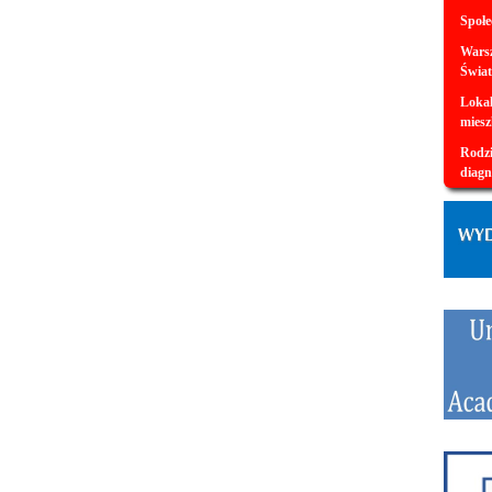
Społe
Warsz
Świat
Lokal
miesz
Rodzi
diagn