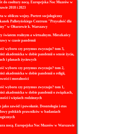
t do cooltury nocą. Europejska Noc Muzeów w
awie 2018 i 2023
ta w obliczu wojny. Portret socjologiczny
kanek Pallotyńskiego Centrum "Przyszłość dla
ny" w Ołtarzewie k. Warszawy
y światem realnym a wirtualnym. Mieszkańcy
awy w czasie pandemii
ść wyboru czy przymus zwyczaju? tom 3,
ież akademicka w dobie pandemii o sensie życia,
jach i planach życiowych
ść wyboru czy przymus zwyczaju? tom 2,
ież akademicka w dobie pandemii o religii,
wości i moralności
ść wyboru czy przymus zwyczaju? tom 1,
ież akademicka w dobie pandemii o związkach,
ności i więziach rodzinnych
 jako zawód i powołanie. Deontologia i etos
dowy polskich prawników w badaniach
logicznych
ura nocą. Europejska Noc Muzeów w Warszawie