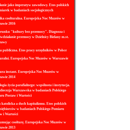
anie jako imperatyw zawodowy. Etos polskich
gniarek w badaniach socjologicznych
ka coolturalna. Europejska Noc Muzeów w
zawie 2016
runku "kultury bez przemocy". Diagnoza i
iwdziałanie przemocy w Dzielnicy Bielany m.st.
zawy
a publiczna. Etos pracy urzędników w Polsce
uralni. Europejska Noc Muzeów w Warszawie
ura instant. Europejska Noc Muzeów w
zawie 2014
logia życia parafialnego: wspólnota i instytucja.
diecezja Warszawska w badaniach Polskiego
ru Postaw i Wartości
 katolicka a duch kapitalizmu. Etos polskich
siębiorców w badaniach Polskiego Pomiaru
w i Wartości
umując coolturę. Europejska Noc Muzeów w
zawie 2013