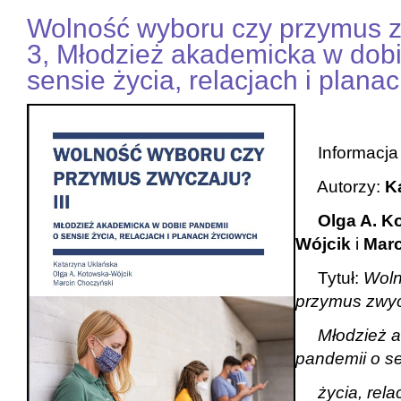
Wolność wyboru czy przymus 
3, Młodzież akademicka w dob
sensie życia, relacjach i plana
Informacja b
Autorzy:
K
Olga A. Ko
Wójcik
i
Marc
Tytuł:
Woln
przymus zwy
Młodzież ak
pandemii o s
życia,
rela