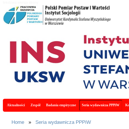
Skip to main content
tekstowa wersja strony
Main menu
Aktualności
Zespół
Badania empiryczne
Seria wydawnicza PPPiW
Ko
You are here
Home
»
Seria wydawnicza PPPiW