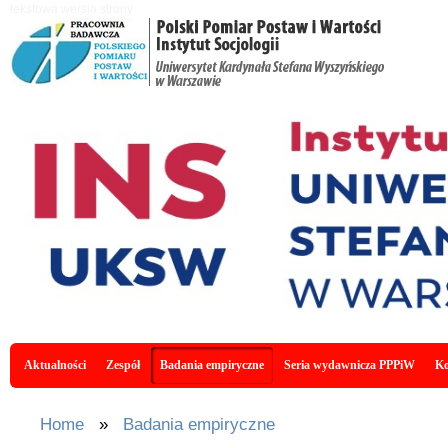
Skip to main content
tekstowa wersja strony
Main menu
Aktualności
Zespół
Badania empiryczne
Seria wydawnicza PPPiW
Ko
You are here
Home
»
Badania empiryczne