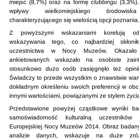
miejsc (8,7%) oraz na formę
clubbingu
(3,3%).
wpływy wielkomiejskiego środowiska
charakteryzującego się wielością opcji poznania
Z powyższymi wskazaniami korelują odp
wskazywania tego, co najbardziej skłoni
uczestnictwa w Nocy Muzeów. Okazało 
ankietowanych wskazało na osobiste zaint
stosunkowo dużo osób zasięgnęło też opini
Świadczy to przede wszystkim o znawstwie wart
dokładnym określeniu swoich preferencji w obc
innymi wartościami, powiązanymi ze stylem życia
Przedstawione powyżej cząstkowe wyniki ba
samoświadomość kulturalną uczestników w
Europejskiej Nocy Muzeów 2014. Obraz badanyc
analizie danych, wskazuje na duże zróż